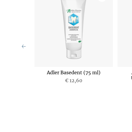
nt Expert
Adler Basedent (75 ml)
5 ml)
€ 12,60
P
r
e
i
s