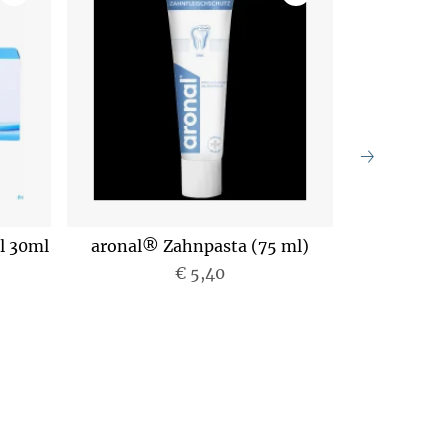
l 30ml
aronal® Zahnpasta (75 ml)
Bioniq Repa
€ 5,40
P
r
e
i
s