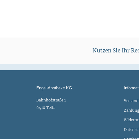
Nutzen Sie Ihr R
Engel-Apotheke KG
Informat
Bahnhofstraße 1
Versand
6410 Telfs
Zahlung
Widerru
Datensc