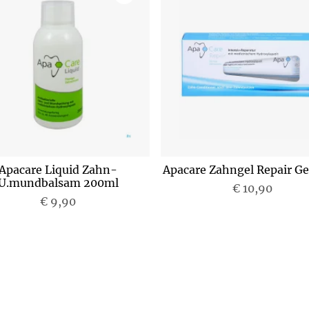
Apacare Liquid Zahn-
Apacare Zahngel Repair Ge
U.mundbalsam 200ml
€ 10,90
€ 9,90
P
P
r
r
e
e
i
i
s
s