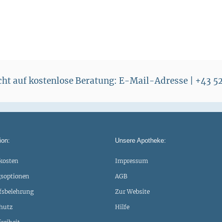
echt auf kostenlose Beratung: E-Mail-Adresse | +43 
ion:
Unsere Apotheke:
kosten
Impressum
soptionen
AGB
fsbelehrung
Zur Website
hutz
Hilfe