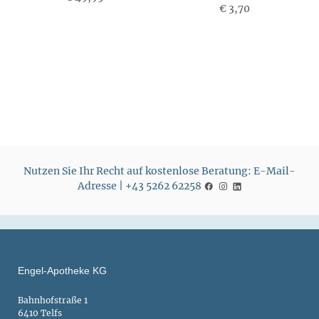
€ 3,70
P
P
r
r
e
e
i
i
s
s
Nutzen Sie Ihr Recht auf kostenlose Beratung: E-Mail-
Adresse | +43 5262 62258
Engel-Apotheke KG
Bahnhofstraße 1
6410 Telfs