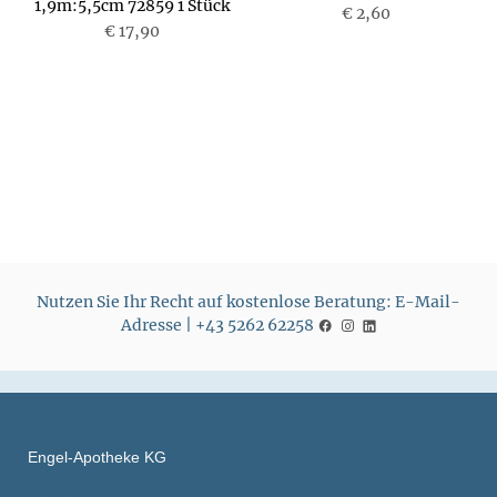
1,9m:5,5cm 72859 1 Stück
€ 2,60
€ 17,90
P
P
r
r
e
e
i
i
s
s
Nutzen Sie Ihr Recht auf kostenlose Beratung: E-Mail-
Adresse | +43 5262 62258
Engel-Apotheke KG