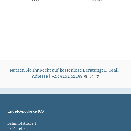
P
P
r
r
e
e
i
i
s
s
Nutzen Sie Ihr Recht auf kostenlose Beratung: E-Mail-
Adresse | +43 5262 62258
Engel-Apotheke KG
Bahnhofstraße 1
6410 Telfs