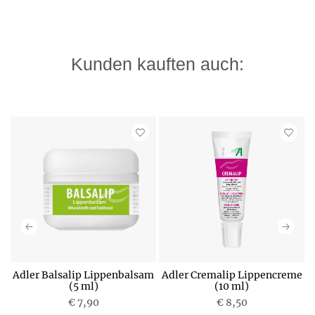
Kunden kauften auch:
Adler Balsalip Lippenbalsam
Adler Cremalip Lippencreme
(5 ml)
(10 ml)
€ 7,90
P
€ 8,50
P