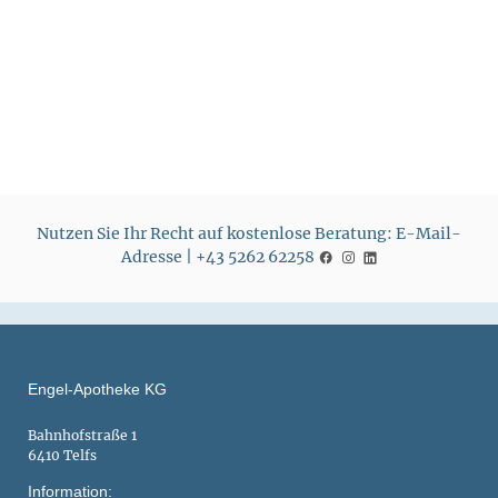
r
r
e
e
i
i
s
s
Nutzen Sie Ihr Recht auf kostenlose Beratung: E-Mail-
Adresse | +43 5262 62258
Engel-Apotheke KG
Bahnhofstraße 1
6410 Telfs
Information: