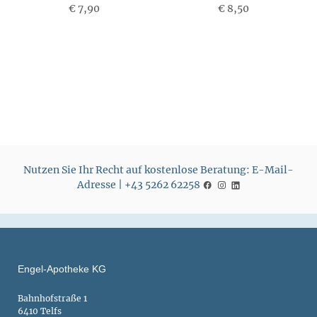
€ 7,90
P
€ 8,50
P
r
r
e
e
i
i
s
s
Nutzen Sie Ihr Recht auf kostenlose Beratung: E-Mail-
Adresse | +43 5262 62258
Engel-Apotheke KG
Bahnhofstraße 1
6410 Telfs