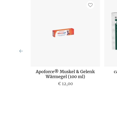
ffe (1 Stk.)
Apoforce® Muskel & Gelenk
c
Wärmegel (100 ml)
€ 12,00
P
r
e
i
s