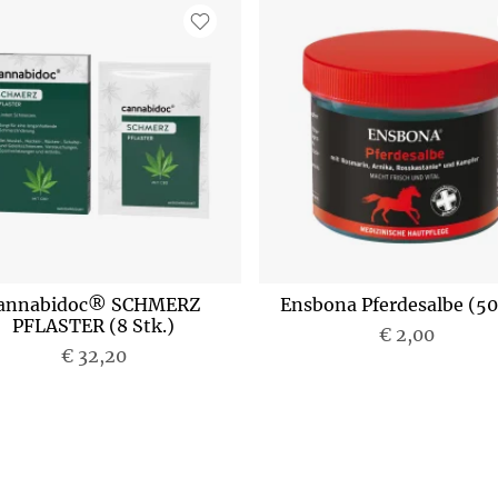
annabidoc® SCHMERZ
Ensbona Pferdesalbe (50
PFLASTER (8 Stk.)
€ 2,00
€ 32,20
P
R
D
r
e
e
e
g
r
i
u
z
s
l
e
ä
i