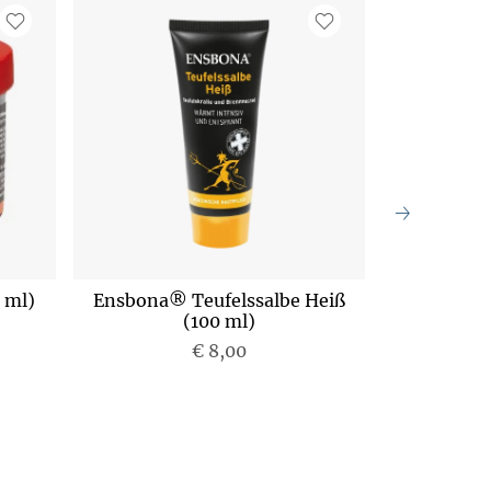
 ml)
Ensbona® Teufelssalbe Heiß
Ensbona® 
(100 ml)
€ 8,00
P
r
e
i
s