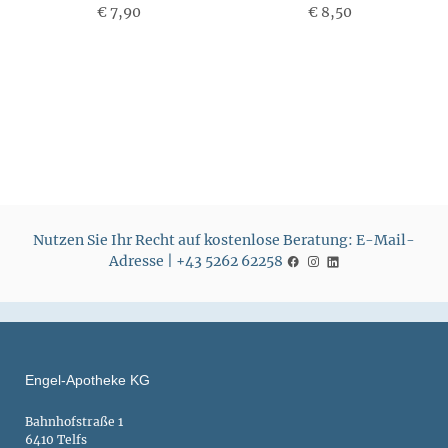
€ 7,90
P
€ 8,50
P
r
r
e
e
i
i
s
s
Nutzen Sie Ihr Recht auf kostenlose Beratung: E-Mail-
Adresse | +43 5262 62258
Engel-Apotheke KG
Bahnhofstraße 1
6410 Telfs