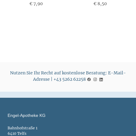
€ 7,90
P
€ 8,50
P
r
r
e
e
i
i
s
s
Nutzen Sie Ihr Recht auf kostenlose Beratung: E-Mail-
Adresse | +43 5262 62258
Engel-Apotheke KG
Bahnhofstraße 1
6410 Telfs